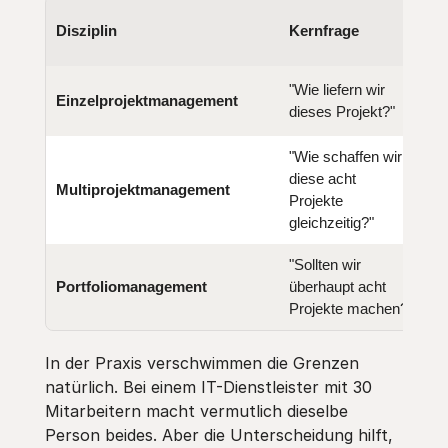
Disziplin
Kernfrage
F
"Wie liefern wir
Sc
Einzelprojektmanagement
dieses Projekt?"
ei
"Wie schaffen wir
Re
diese acht
Multiprojektmanagement
Ab
Projekte
E
gleichzeitig?"
"Sollten wir
St
Portfoliomanagement
überhaupt acht
Ri
Projekte machen?"
In der Praxis verschwimmen die Grenzen
natürlich. Bei einem IT-Dienstleister mit 30
Mitarbeitern macht vermutlich dieselbe
Person beides. Aber die Unterscheidung hilft,