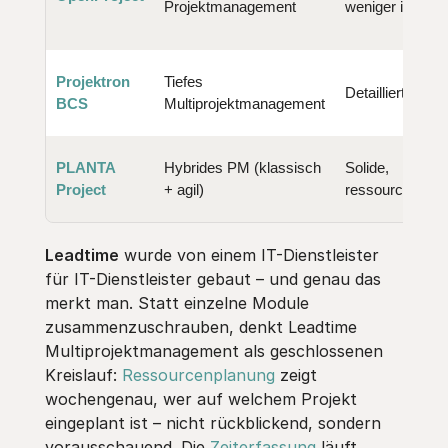
Projektmanagement
weniger intuitiv
Projektron
Tiefes
Detailliert, mehr
BCS
Multiprojektmanagement
PLANTA
Hybrides PM (klassisch
Solide,
Project
+ agil)
ressourcenorien
Leadtime
wurde von einem IT-Dienstleister
für IT-Dienstleister gebaut – und genau das
merkt man. Statt einzelne Module
zusammenzuschrauben, denkt Leadtime
Multiprojektmanagement als geschlossenen
Kreislauf:
Ressourcenplanung
zeigt
wochengenau, wer auf welchem Projekt
eingeplant ist – nicht rückblickend, sondern
vorausschauend. Die
Zeiterfassung
läuft